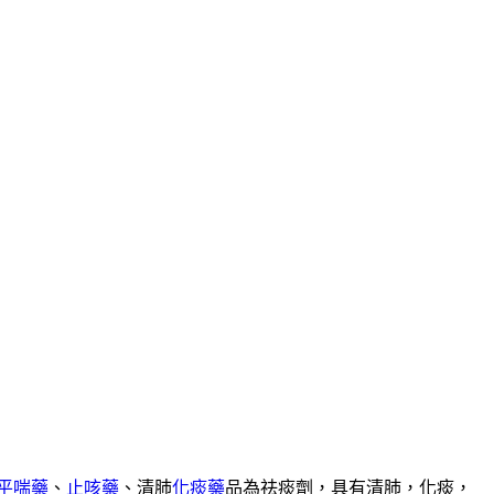
平喘藥
、
止咳藥
、清肺
化痰藥
品為祛痰劑，具有清肺，化痰，