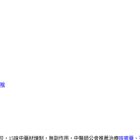
喉
粒，15味中藥材煉制，無副作用，中醫師公會推薦治療
咳嗽藥
、