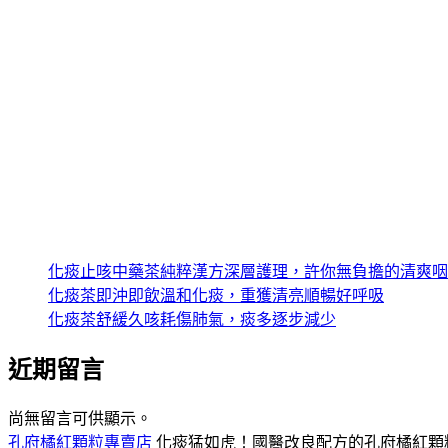
治療咳嗽藥品推薦
治療慢性支氣管炎藥推薦
治療老哮喘的藥品
清肺化痰要吃什麼藥
清肺藥顆粒推薦
老慢支咳嗽吃什麼藥
近期文章
天然草本止咳茶極速化痰止咳、神救援你的嗓子
化痰茶止住陣陣癢咳，晨起濃痰輕鬆咳出
化痰止咳中藥茶純粹漢方深層護理，許你無負擔的清爽咽
化痰茶即沖即飲溫和化痰，重獲清亮順暢好呼吸
化痰茶舒緩久咳耗傷肺氣，痰多逐步減少
近期留言
尚無留言可供顯示。
孔府橘紅顆粒專賣店
化痰猛如虎！國醫改良配方的孔府橘紅顆